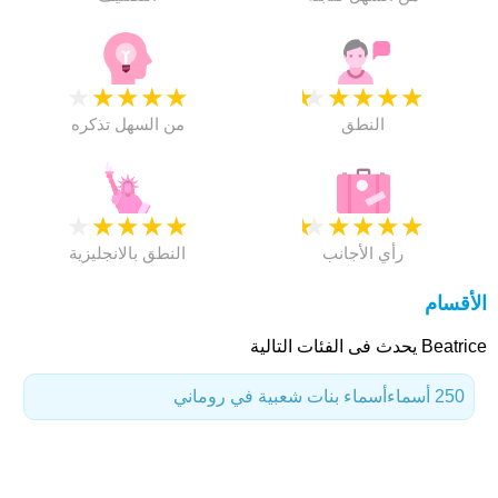
★
★
★
★
★
★
★
★
★
★
النطق
من السهل تذكره
★
★
★
★
★
★
★
★
★
★
رأي الأجانب
النطق بالانجليزية
الأقسام
Beatrice يحدث فى الفئات التالية
250 أسماء
أسماء بنات شعبية في روماني