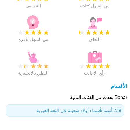
من السهل كتابته
التصنيف
★
★
★
★
★
★
★
★
★
★
النطق
من السهل تذكره
★
★
★
★
★
★
★
★
★
★
رأي الأجانب
النطق بالانجليزية
الأقسام
Bahar يحدث فى الفئات التالية
239 أسماء
أسماء أولاد شعبية في اللغة العبرية