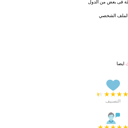
طئة فى بعض من الدول
الملف الشخصي
ك
ايضا
★
★
★
★
التصنيف
★
★
★
★