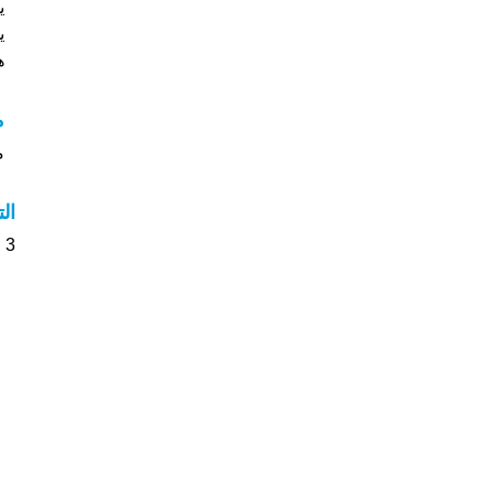
ي
ي
هل
م
مع
ال
3 الأشخاص بأسم Baer صوت على اسمائهم . من فضلك