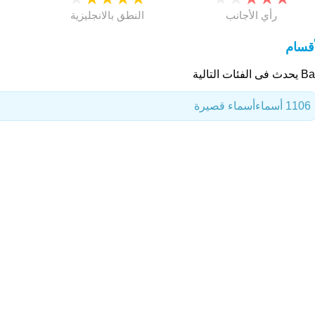
رأي الأجانب
النطق بالانجليزية
أقسام
ى الفئات التالية
1106 أسماء
أسماء قصيرة