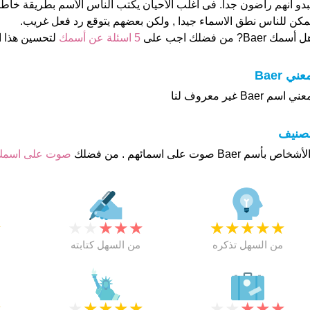
بدو انهم راضون جدا. فى اغلب الأحيان يكتب الناس الأسم بطريقة خا
مكن للناس نطق الاسماء جيدا , ولكن بعضهم يتوقع رد فعل غريب.
 أسمك Baer? من فضلك اجب على
5 اسئلة عن أسمك
لتحسين هذا 
عني Baer
ني اسم Baer غير معروف لنا
تصنيف
صوت على اسم
★
★
★
★
★
★
★
★
★
★
★
من السهل تذكره
من السهل كتابته
★
★
★
★
★
★
★
★
★
★
★