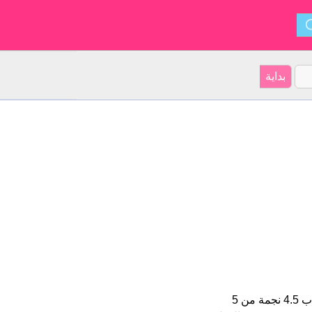
Baer هو اسم للبنين على موقعنا 3 الأشخاص بأسم Baer (قدر اسمائهم ب 4.5 نجمة من 5