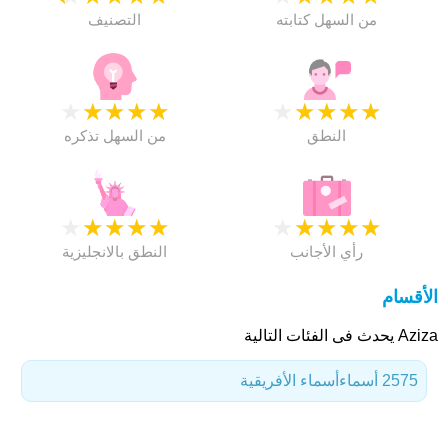
من السهل كتابته
التصنيف
★
★
★
★
★
★
★
★
★
★
النطق
من السهل تذكره
★
★
★
★
★
★
★
★
★
★
رأي الأجانب
النطق بالانجليزية
الأقسام
Aziza يحدث فى الفئات التالية
2575 أسماء
أسماء الأفريقية