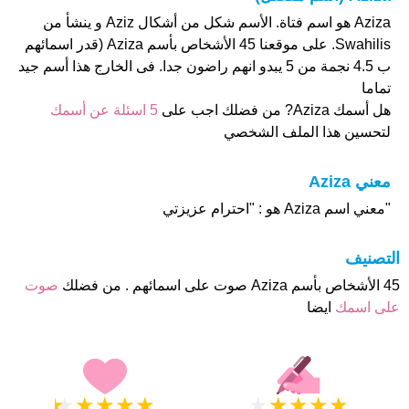
Aziza هو اسم فتاة. الأسم شكل من أشكال Aziz و ينشأ من
Swahilis. على موقعنا 45 الأشخاص بأسم Aziza (قدر اسمائهم
ب 4.5 نجمة من 5 يبدو انهم راضون جدا. فى الخارج هذا أسم جيد
تماما
هل أسمك Aziza? من فضلك اجب على
5 اسئلة عن أسمك
لتحسين هذا الملف الشخصي
معني Aziza
"معني اسم Aziza هو : "احترام عزيزتي
التصنيف
45 الأشخاص بأسم Aziza صوت على اسمائهم . من فضلك
صوت
على اسمك
ايضا
★
★
★
★
★
★
★
★
★
★