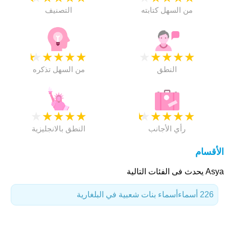
من السهل كتابته
التصنيف
★
★
★
★
★
★
★
★
★
★
النطق
من السهل تذكره
★
★
★
★
★
★
★
★
★
★
رأي الأجانب
النطق بالانجليزية
الأقسام
Asya يحدث فى الفئات التالية
226 أسماء
أسماء بنات شعبية في البلغارية