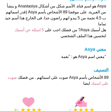
Asya هو اسم فتاة. الأسم شكل من أشكال Anastasiya و ينشأ
من العبرية. على موقعنا 89 الأشخاص بأسم Asya (قدر اسمائهم
ب 4.5 نجمة من 5 يبدو انهم راضون جدا. فى الخارج هذا أسم جيد
تماما
هل أسمك Asya? من فضلك اجب على
5 اسئلة عن أسمك
لتحسين هذا الملف الشخصي
معني Asya
"معني اسم Asya هو : "نعمة
التصنيف
89 الأشخاص بأسم Asya صوت على اسمائهم . من فضلك
صوت
على اسمك
ايضا
★
★
★
★
★
★
★
★
★
★