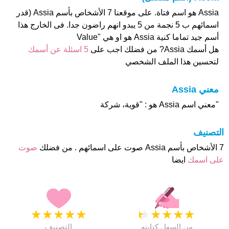
Assia هو اسم فتاة. على موقعنا 7 الأشخاص بأسم Assia (قدر
اسمائهم ب 5 نجمة من 5 يبدو انهم راضون جدا. فى الخارج هذا
أسم جيد تماما كنية Assia هو او هي "Value
هل أسمك Assia? من فضلك اجب على
5 اسئلة عن أسمك
لتحسين هذا الملف الشخصي
معني Assia
"معني اسم Assia هو : "قوية، شركة
التصنيف
7 الأشخاص بأسم Assia صوت على اسمائهم . من فضلك
صوت
على اسمك
ايضا
★
★
★
★
★
★
★
★
★
★
من السهل كتابته
التصنيف