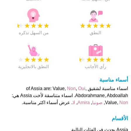
★
★
★
★
★
★
★
★
★
★
النطق
من السهل تذكره
★
★
★
★
★
★
★
★
★
★
رأي الأجانب
النطق بالانجليزية
أسماء مناسبة
اسماء مناسبة لشقيق of Assia are: Value,
,
Oui
,
Non
Abdorahmane, Abdoallah. اسماء متناسقة لأخت Assia هي:
Non
Value,
,
صونيا
,
Amira
,
لا
. عرض أسماء اكثر مناسبة.
الأقسام
Assia يحدث فى الفئات التالية