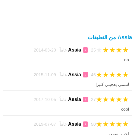
Assia من التعليقات
★
★
★
★
★
Assia
25 عاماً 20-03-2014
♀
no
★
★
★
★
★
Assia
46 عاماً 09-11-2015
♀
لسمي يعجبني كتيرا
★
★
★
★
★
Assia
27 عاماً 05-10-2017
♀
cool
★
★
★
★
★
Assia
50 عاماً 07-07-2019
♀
احب اسمي