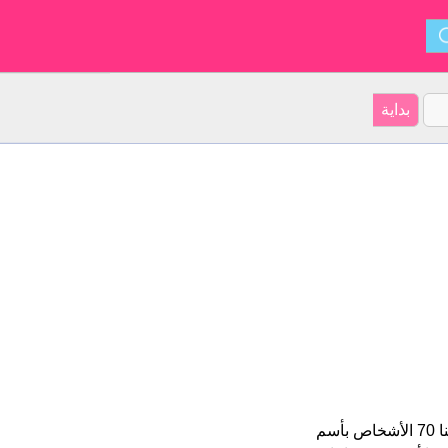
Asja هو اسم فتاة. الأسم شكل من أشكال Asja و ينشأ من . على موقعنا 70 الأشخاص بأسم