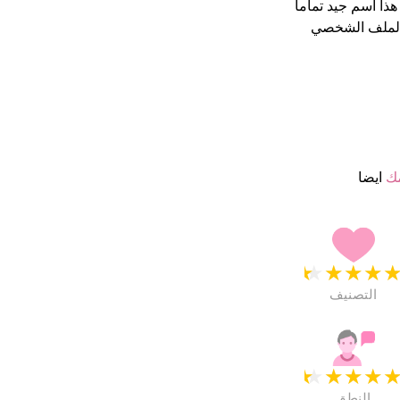
الملف الشخصي
مك
ايضا
★
★
★
★
التصنيف
★
★
★
★
النطق