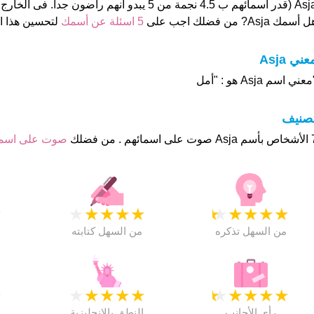
 اسمائهم ب 4.5 نجمة من 5 يبدو انهم راضون جدا. فى الخارج هذا أسم جيد تماما
 أسمك Asja? من فضلك اجب على
5 اسئلة عن أسمك
لتحسين هذا 
عني Asja
عني اسم Asja هو : "أمل
تصنيف
م . من فضلك
صوت على اس
★
★
★
★
★
★
★
★
★
★
★
من السهل تذكره
من السهل كتابته
★
★
★
★
★
★
★
★
★
★
★
رأي الأجانب
النطق بالانجليزية