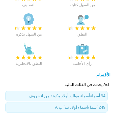
من السهل كتابته
التصنيف
★
★
★
★
★
★
★
★
★
★
النطق
من السهل تذكره
★
★
★
★
★
★
★
★
★
★
رأي الأجانب
النطق بالانجليزية
الأقسام
Ash يحدث فى الفئات التالية
94 أسماء
أسماء مواليد أولاد مكونة من 4 حروف
249 أسماء
أسماء أولاد تبدأ ب A