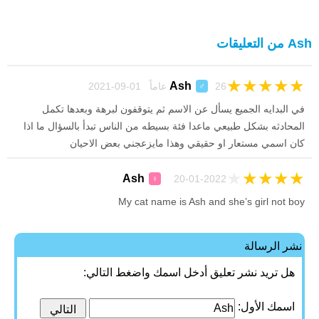
Ash من التعليقات
★
★
★
★
★
Ash
26 عاماً 01-09-2021
♂
في البدايه الجميع يسأل عن الاسم ثم يتوقفون لبرهة وبعدها تكمل
المحادثه بشكل طبيعي ماعدا فئة بسيطه من الناس تبدأ بالسؤال ما اذا
كان اسمي مستعار او حقيقي وهذا مايزعجني بعض الاحيان
★
★
★
★
★
Ash
20-01-2022
♀
My cat name is Ash and she’s girl not boy
نشر الرسالة
هل تريد نشر تعليق أدخل اسمك واضغط التالي:
اسمك الأول: