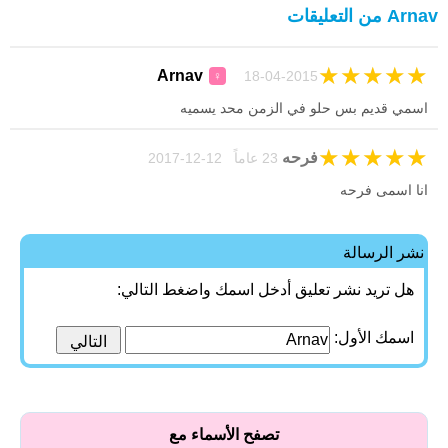
Arnav من التعليقات
★
★
★
★
★
Arnav
18-04-2015
♀
اسمي قديم بس حلو في الزمن محد يسميه
★
★
★
★
★
فرحه
23 عاماً 12-12-2017
انا اسمى فرحه
نشر الرسالة
هل تريد نشر تعليق أدخل اسمك واضغط التالي:
اسمك الأول:
تصفح الأسماء مع