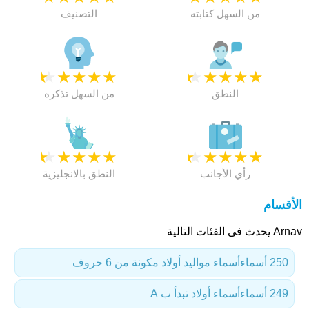
من السهل كتابته
التصنيف
★
★
★
★
★
★
★
★
★
★
النطق
من السهل تذكره
★
★
★
★
★
★
★
★
★
★
رأي الأجانب
النطق بالانجليزية
الأقسام
Arnav يحدث فى الفئات التالية
250 أسماء
أسماء مواليد أولاد مكونة من 6 حروف
249 أسماء
أسماء أولاد تبدأ ب A