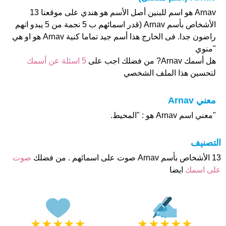
Arnav هو اسم للبنين أصل الأسم هو هندي على موقعنا 13
الأشخاص بأسم Arnav (قدر اسمائهم ب 5 نجمة من 5 يبدو انهم
راضون جدا. فى الخارج هذا أسم جيد تماما كنية Arnav هو او هي
"منوي
هل أسمك Arnav? من فضلك اجب على
5 اسئلة عن أسمك
لتحسين هذا الملف الشخصي
معني Arnav
"معني اسم Arnav هو : "المحيط.
التصنيف
13 الأشخاص بأسم Arnav صوت على اسمائهم . من فضلك
صوت
على اسمك
ايضا
★
★
★
★
★
★
★
★
★
★