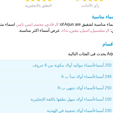
رأي الأجانب
النطق بالانجليزية
ماء مناسبة
ء مناسبة لشقيق of Arjun are:
لا
,
فادي
,
محمد
,
امير
,
تامر
:
لا
,
سلسبيل
,
اسيل
,
نيفين
,
نداء
. عرض أسماء اكثر مناسبة.
أقسام
 فى الفئات التالية
250 أسماء
أسماء مواليد أولاد مكونة من 6 حروف
249 أسماء
أسماء أولاد تبدأ ب A
250 أسماء
أسماء أولاد تنتهي ب N
100 أسماء
أسماء أولاد سهل نطقها باللغة الإنجليزية
230 أسماء
أسماء أولاد شعبية في الهندية