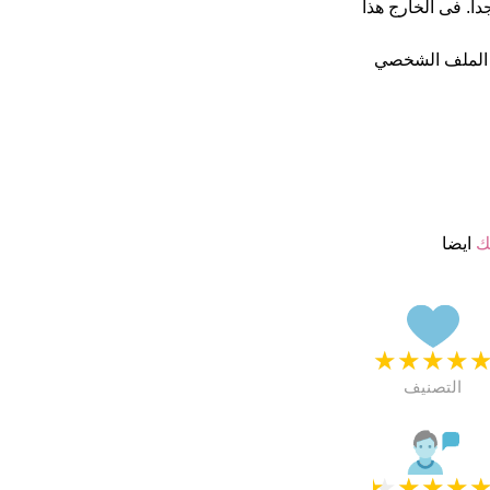
 من 5 يبدو انهم راضون جدا. فى الخارج هذا
 الملف الشخصي
ك
ايضا
★
★
★
★
التصنيف
★
★
★
★