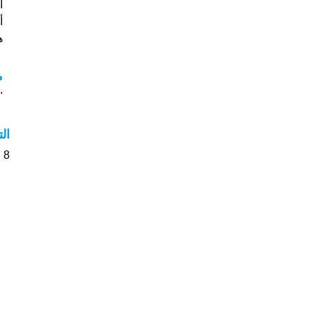
أس
هل
م
"م
ال
8 الأشخاص بأسم Arjun صوت على اسمائهم . من فضلك