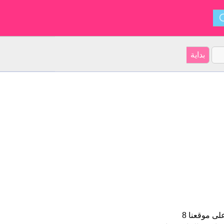
Arjun هو اسم للبنين الأسم شكل من أشكال Arjuna و ينشأ من هندي. على موقعنا 8