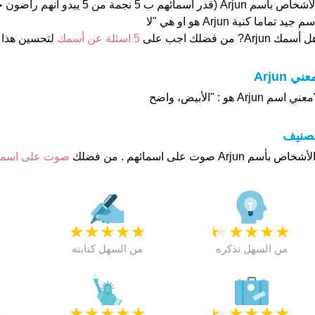
الأشخاص بأسم Arjun (قدر اسمائهم ب 5 نجمة
م جيد تماما كنية Arjun هو او هي "لا
 أسمك Arjun? من فضلك اجب على
5 اسئلة عن أسمك
لتحسين هذا
عني Arjun
عني اسم Arjun هو : "الأبيض، واضح
تصنيف
صوت على اسم
★
★
★
★
★
★
★
★
★
★
★
من السهل تذكره
من السهل كتابته
★
★
★
★
★
★
★
★
★
★
★