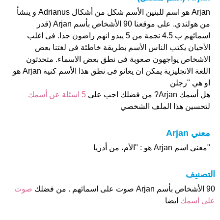
Arjan هو اسم للبنين الأسم شكل من أشكال Adrianus و ينشأ
من هولندي. على موقعنا 90 الأشخاص بأسم Arjan (قدر
اسمائهم ب 4.5 نجمة من 5 يبدو انهم راضون جدا. فى اغلب
الأحيان يكتب الناس الأسم بطريقة خاطئة فى لغتنا بعض
الاشخاص يواجهون صعوبة فى نطق بعض الاسماء. متحدثون
اللغة الانجليزية يمكن ان يعانو فى نطق هذا الأسم كنية Arjan هو
او هي "رجلن
هل أسمك Arjan? من فضلك اجب على
5 اسئلة عن أسمك
لتحسين هذا الملف الشخصي
معني Arjan
"معني اسم Arjan هو : "الأم، من أدريا
التصنيف
90 الأشخاص بأسم Arjan صوت على اسمائهم . من فضلك
صوت
على اسمك
ايضا