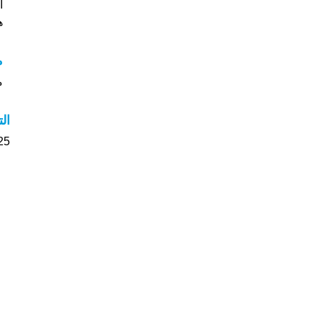
ا
هل
م
مع
ال
25 الأشخاص بأسم Aras صوت على اسمائه