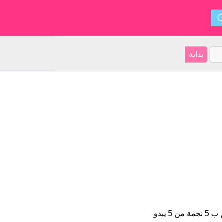
Aras هو اسم للبنين على موقعنا 25 الأشخاص بأسم Aras (قدر اسمائهم ب 5 نجمة من 5 يبدو