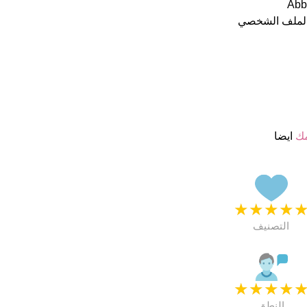
الملف الشخصي
مك
ايضا
★
★
★
★
التصنيف
★
★
★
★
النطق