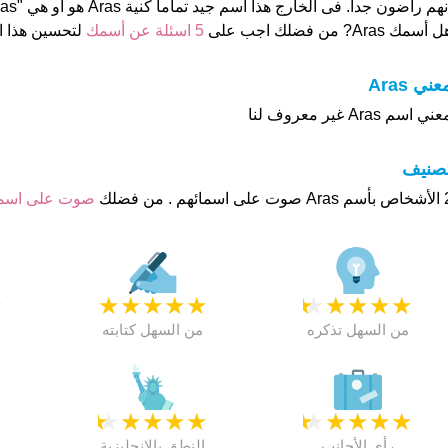
نهم راضون جدا. فى الخارج هذا أسم جيد تماما كنية Aras هو او هي "Abbas
 أسمك Aras? من فضلك اجب على
5 اسئلة عن أسمك
لتحسين هذا 
عني Aras
ني اسم Aras غير معروف لنا
تصنيف
م . من فضلك
صوت على اس
★
★
★
★
★
★
★
★
★
★
★
من السهل تذكره
من السهل كتابته
★
★
★
★
★
★
★
★
★
★
★
رأي الأجانب
النطق بالانجليزية