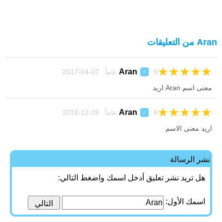
Aran من التعليقات
★
★
★
★
★
Aran
9 عاماً 07-04-2017
♂
معنى اسم Aran اريد
★
★
★
★
★
Aran
8 عاماً 28-12-2018
♂
اريد معنى الاسم
نشر الرسالة
هل تريد نشر تعليق أدخل اسمك واضغط التالي:
اسمك الأول: