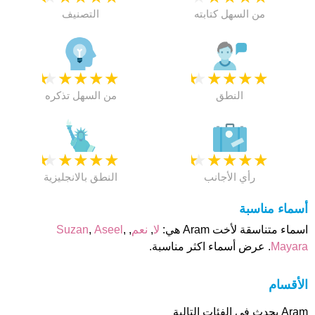
من السهل كتابته
التصنيف
★
★
★
★
★
★
★
★
★
★
النطق
من السهل تذكره
★
★
★
★
★
★
★
★
★
★
رأي الأجانب
النطق بالانجليزية
أسماء مناسبة
اسماء متناسقة لأخت Aram هي:
لا
,
نعم
,
,
Aseel
,
Suzan
Mayara
. عرض أسماء اكثر مناسبة.
الأقسام
Aram يحدث فى الفئات التالية