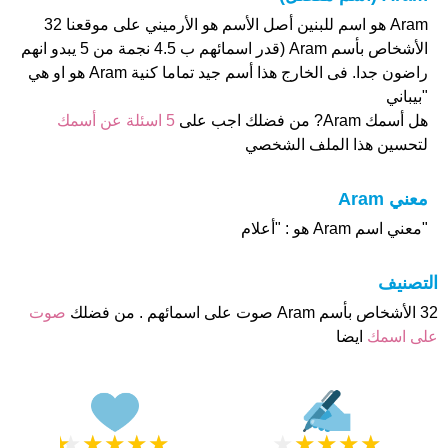
Aram هو اسم للبنين أصل الأسم هو الأرميني على موقعنا 32
الأشخاص بأسم Aram (قدر اسمائهم ب 4.5 نجمة من 5 يبدو انهم
راضون جدا. فى الخارج هذا أسم جيد تماما كنية Aram هو او هي
"بيباني
هل أسمك Aram? من فضلك اجب على
5 اسئلة عن أسمك
لتحسين هذا الملف الشخصي
معني Aram
"معني اسم Aram هو : "أعلام
التصنيف
32 الأشخاص بأسم Aram صوت على اسمائهم . من فضلك
صوت
على اسمك
ايضا
★
★
★
★
★
★
★
★
★
★