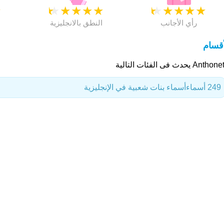
★
★
★
★
★
★
★
★
★
★
★
رأي الأجانب
النطق بالانجليزية
أقسام
Anth يحدث فى الفئات التالية
249 أسماء
أسماء بنات شعبية في الإنجليزية