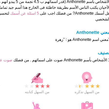
الأشخاص بأسم Anthonette (ق
لأحيان يكتب الناس الأسم بطريقة خاطئة فى الخارج هذا أسم جيد تماما
 أسمك Anthonette? من فضلك اجب على
5 اسئلة عن أسمك
لتحسين
لشخصي
ني Anthonette
عني اسم Anthonette هو : "زهرة
تصنيف
ئهم . من فضلك
صوت عل
★
★
★
★
★
★
★
★
★
★
★
من السهل تذكره
من السهل كتابته