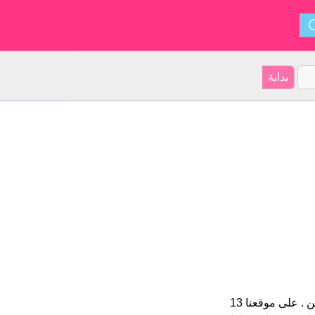
Anthonette هو اسم فتاة. الأسم شكل من أشكال Anthonette و ينشأ من . على موقعنا 13