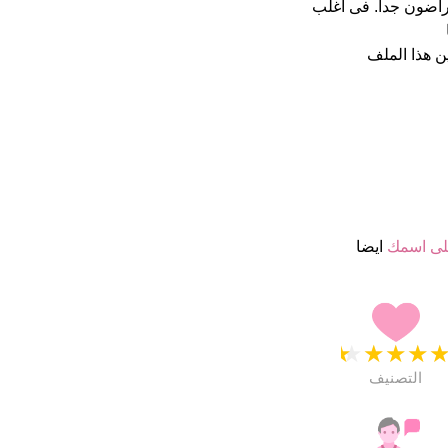
در اسمائهم ب 4.5 نجمة من 5 يبدو انهم راضون جدا. فى اغلب
 هذا الملف
ى اسمك
ايضا
★
★
★
★
التصنيف