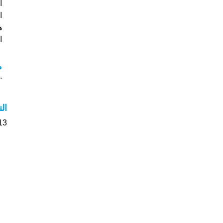
ا
هل
ا
مع
"م
ال
13 الأشخاص بأسم Anthonette صوت على اسما