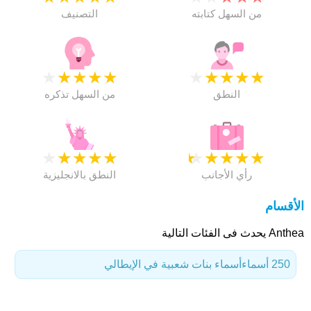
من السهل كتابته
التصنيف
★
★
★
★
★
★
★
★
★
★
النطق
من السهل تذكره
★
★
★
★
★
★
★
★
★
★
رأي الأجانب
النطق بالانجليزية
الأقسام
Anthea يحدث فى الفئات التالية
250 أسماء
أسماء بنات شعبية في الإيطالي