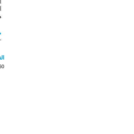
أ
هل
م
"م
ال
260 الأشخاص بأسم Anisa ص