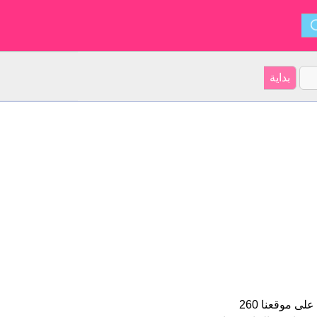
Anisa هو اسم فتاة. الأسم شكل من أشكال Anna و ينشأ من الأفريقي. على موقعنا 260