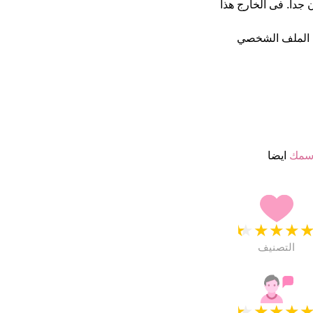
4 نجمة من 5 يبدو انهم راضون جدا. فى الخارج هذا
 الملف الشخصي
سمك
ايضا
★
★
★
★
التصنيف
★
★
★
★