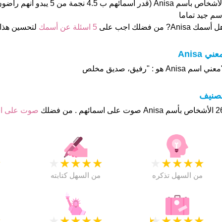
الأشخاص بأسم Anisa (قدر اسمائهم ب .5
سم جيد تماما
 أسمك Anisa? من فضلك اجب على
5 اسئلة عن أسمك
لتحسين هذا
عني Anisa
عني اسم Anisa هو : "رفيق، صديق مخلص
تصنيف
وت على اسمائهم . من فضلك
صوت على ا
★
★
★
★
★
★
★
★
★
★
★
من السهل تذكره
من السهل كتابته
★
★
★
★
★
★
★
★
★
★
★