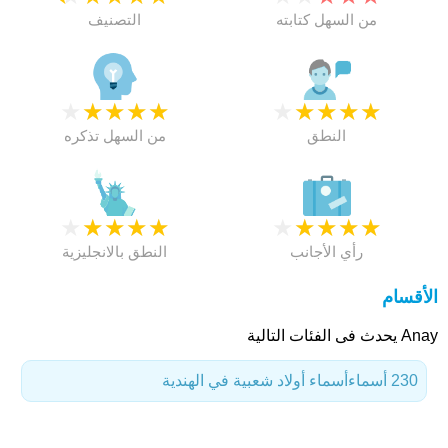
من السهل كتابته
التصنيف
★
★
★
★
★
★
★
★
★
★
النطق
من السهل تذكره
★
★
★
★
★
★
★
★
★
★
رأي الأجانب
النطق بالانجليزية
الأقسام
Anay يحدث فى الفئات التالية
230 أسماء
أسماء أولاد شعبية في الهندية