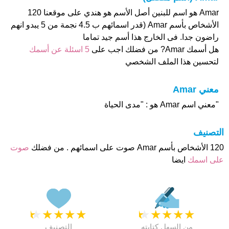
Amar هو اسم للبنين أصل الأسم هو هندي على موقعنا 120
الأشخاص بأسم Amar (قدر اسمائهم ب 4.5 نجمة من 5 يبدو انهم
راضون جدا. فى الخارج هذا أسم جيد تماما
هل أسمك Amar? من فضلك اجب على
5 اسئلة عن أسمك
لتحسين هذا الملف الشخصي
معني Amar
"معني اسم Amar هو : "مدى الحياة
التصنيف
120 الأشخاص بأسم Amar صوت على اسمائهم . من فضلك
صوت
على اسمك
ايضا
★
★
★
★
★
★
★
★
★
★
من السهل كتابته
التصنيف