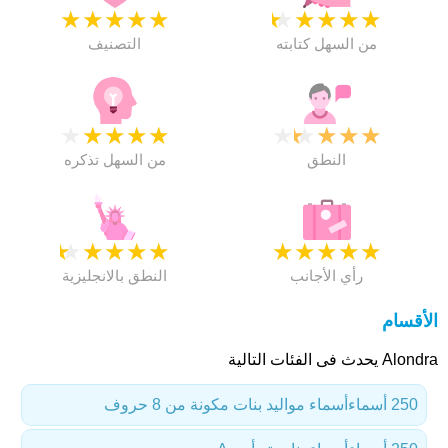
★
★
★
★
★
★
★
★
★
★
من السهل كتابته
التصنيف
★
★
★
★
★
★
★
★
★
★
النطق
من السهل تذكره
★
★
★
★
★
★
★
★
★
★
رأي الأجانب
النطق بالانجليزية
الأقسام
Alondra يحدث فى الفئات التالية
250 أسماء
أسماء مواليد بنات مكونة من 8 حروف