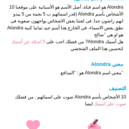
Alondra هو اسم فتاة. أصل الأسم هو الأسبانية على موقعنا 10
الأشخاص بأسم Alondra (قدر اسمائهم ب 5 نجمة من 5 يبدو
انهم راضون جدا. فى لغتنا بعض الاشخاص يواجهون صعوبة فى
نطق بعض الاسماء. فى الخارج هذا أسم جيد تماما كنية Alondra
هو او هي "صالح
هل أسمك Alondra? من فضلك اجب على
5 اسئلة عن أسمك
لتحسين هذا الملف الشخصي
معني Alondra
"معني اسم Alondra هو : "المدافع
التصنيف
10 الأشخاص بأسم Alondra صوت على اسمائهم . من فضلك
صوت على اسمك
ايضا