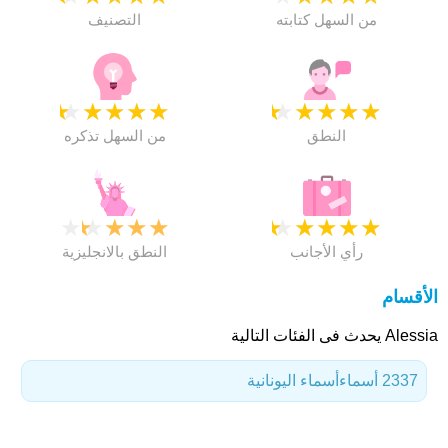
من السهل كتابته
التصنيف
★
★
★
★
★
★
★
★
★
★
النطق
من السهل تذكره
★
★
★
★
★
★
★
★
★
★
رأي الأجانب
النطق بالانجليزية
الأقسام
Alessia يحدث فى الفئات التالية
2337 أسماء
أسماء اليونانية