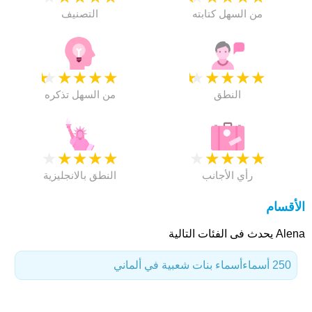
من السهل كتابته
التصنيف
★
★
★
★
★
★
★
★
★
★
النطق
من السهل تذكره
★
★
★
★
★
★
★
★
★
★
رأي الأجانب
النطق بالانجليزية
الأقسام
Alena يحدث فى الفئات التالية
250 أسماء
أسماء بنات شعبية في ألماني