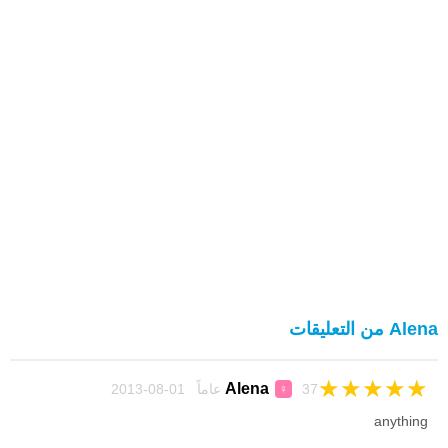
Alena من التعليقات
★
★
★
★
★
Alena
37 عاماً 01-08-2013
♀
anything