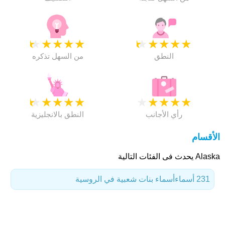
★
★
★
★
★
★
★
★
★
★
النطق
من السهل تذكره
★
★
★
★
★
★
★
★
★
★
رأي الأجانب
النطق بالانجليزية
الأقسام
Alaska يحدث فى الفئات التالية
231 أسماء
أسماء بنات شعبية في الروسية