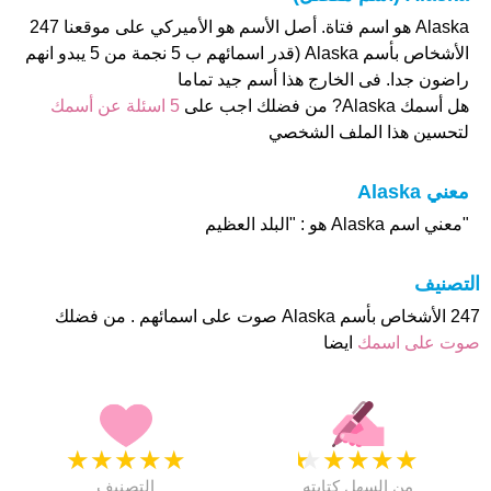
Alaska هو اسم فتاة. أصل الأسم هو الأميركي على موقعنا 247
الأشخاص بأسم Alaska (قدر اسمائهم ب 5 نجمة من 5 يبدو انهم
راضون جدا. فى الخارج هذا أسم جيد تماما
هل أسمك Alaska? من فضلك اجب على
5 اسئلة عن أسمك
لتحسين هذا الملف الشخصي
معني Alaska
"معني اسم Alaska هو : "البلد العظيم
التصنيف
247 الأشخاص بأسم Alaska صوت على اسمائهم . من فضلك
صوت على اسمك
ايضا
★
★
★
★
★
★
★
★
★
★
من السهل كتابته
التصنيف