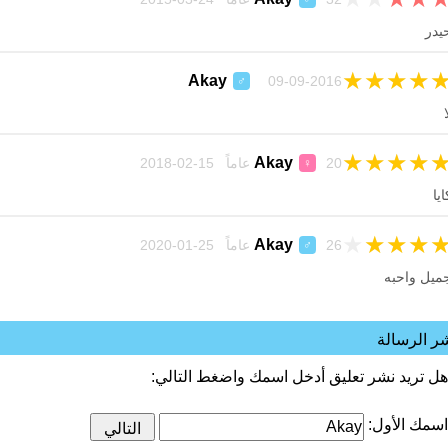
يدر
★
★
★
★
Akay
09-09-2016
♂
ا
★
★
★
★
Akay
20 عاماً 15-02-2018
♀
ايا
★
★
★
★
Akay
26 عاماً 25-01-2020
♂
ميل واحبه
ر الرسالة
هل تريد نشر تعليق أدخل اسمك واضغط التالي:
اسمك الأول: