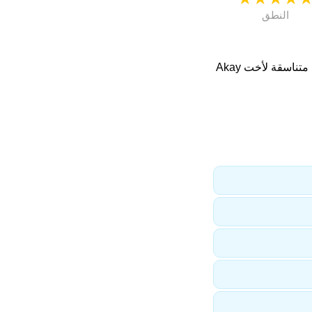
النطق
, اكاي, أكاي, تسوموتو, سيرا. اسماء متناسقة لأخت Akay