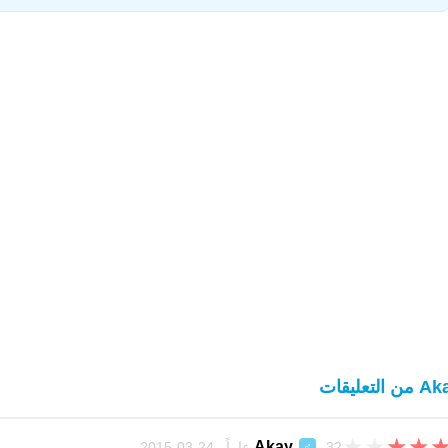
ن التعليقات
★
★
★
★
Akay
32 عاماً 24-03-2015
♂