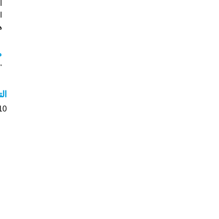
ا
هل
م
"م
ال
10 الأشخاص بأسم Akay صوت على اسمائه