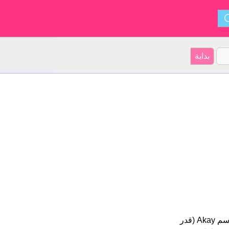
Akay هو اسم للبنين أصل الأسم هو التركية على موقعنا 10 الأشخاص بأسم Akay (قدر