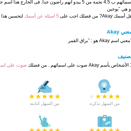
و هي "يوجين
 أسمك Akay? من فضلك اجب على
5 اسئلة عن أسمك
لتحسين هذا
عني Akay
عني اسم Akay هو : "براق القمر
تصنيف
م . من فضلك
صوت على اس
★
★
★
★
★
★
★
★
★
★
★
من السهل تذكره
من السهل كتابته
★
★
★
★
★
★
★
★
★
★
★