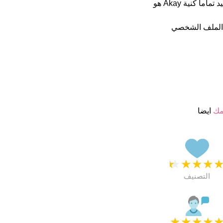
اسمائهم ب 4.5 نجمة من 5 يبدو انهم راضون جدا. فى الخارج هذا أسم جيد تماما كنية Akay هو
 الملف الشخصي
مك
ايضا
★
★
★
★
التصنيف
★
★
★
★