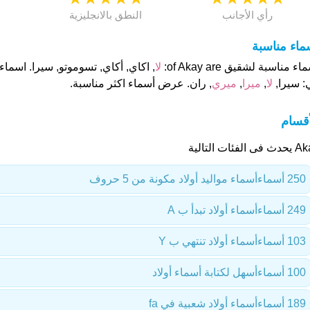
رأي الأجانب
النطق بالانجليزية
ماء مناسبة
اء مناسبة لشقيق of Akay are:
لا
: سيرا,
لا
,
ميرا
,
ميري
, ران. عرض أسماء اكثر مناسبة.
أقسام
ى الفئات التالية
250 أسماء
أسماء مواليد أولاد مكونة من 5 حروف
249 أسماء
أسماء أولاد تبدأ ب A
103 أسماء
أسماء أولاد تنتهي ب Y
100 أسماء
أسهل لكتابة أسماء أولاد
189 أسماء
أسماء أولاد شعبية في fa