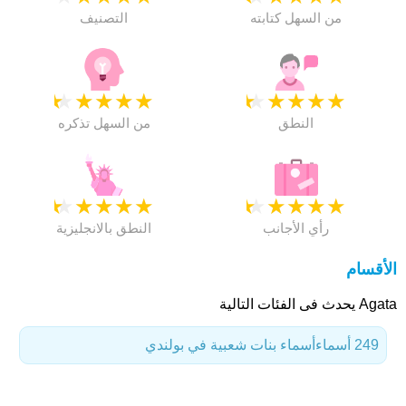
من السهل كتابته
التصنيف
★
★
★
★
★
★
★
★
★
★
النطق
من السهل تذكره
★
★
★
★
★
★
★
★
★
★
رأي الأجانب
النطق بالانجليزية
الأقسام
Agata يحدث فى الفئات التالية
249 أسماء
أسماء بنات شعبية في بولندي