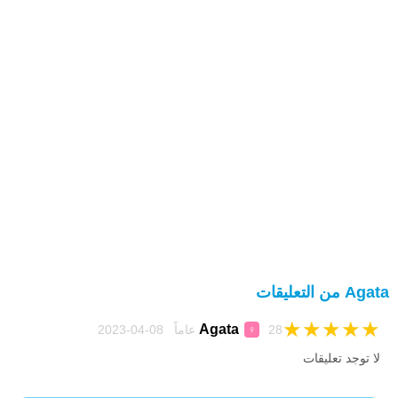
Agata من التعليقات
★
★
★
★
★
Agata
28 عاماً 08-04-2023
♀
لا توجد تعليقات