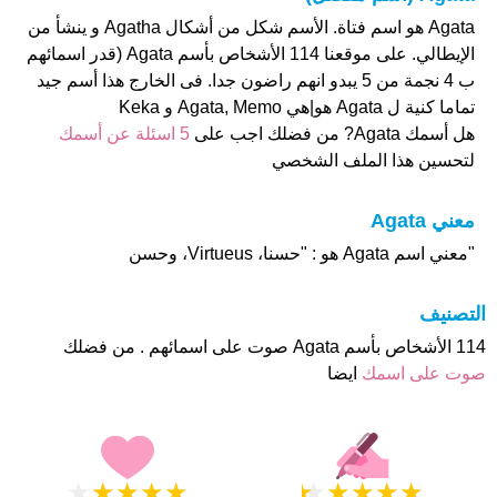
Agata هو اسم فتاة. الأسم شكل من أشكال Agatha و ينشأ من
الإيطالي. على موقعنا 114 الأشخاص بأسم Agata (قدر اسمائهم
ب 4 نجمة من 5 يبدو انهم راضون جدا. فى الخارج هذا أسم جيد
تماما كنية ل Agata هو|هي Agata, Memo و Keka
هل أسمك Agata? من فضلك اجب على
5 اسئلة عن أسمك
لتحسين هذا الملف الشخصي
معني Agata
"معني اسم Agata هو : "حسنا، Virtueus، وحسن
التصنيف
114 الأشخاص بأسم Agata صوت على اسمائهم . من فضلك
صوت على اسمك
ايضا
★
★
★
★
★
★
★
★
★
★