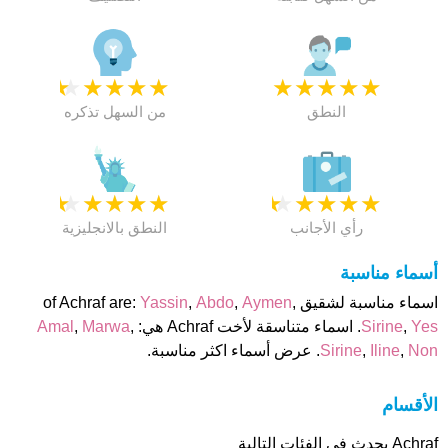
★
★
★
★
★
★
★
★
★
★
النطق
من السهل تذكره
★
★
★
★
★
★
★
★
★
★
رأي الأجانب
النطق بالانجليزية
أسماء مناسبة
اسماء مناسبة لشقيق of Achraf are:
,
Aymen
,
Abdo
,
Yassin
Yes
,
Sirine
. اسماء متناسقة لأخت Achraf هي:
,
Marwa
,
Amal
Non
,
Iline
,
Sirine
. عرض أسماء اكثر مناسبة.
الأقسام
Achraf يحدث فى الفئات التالية