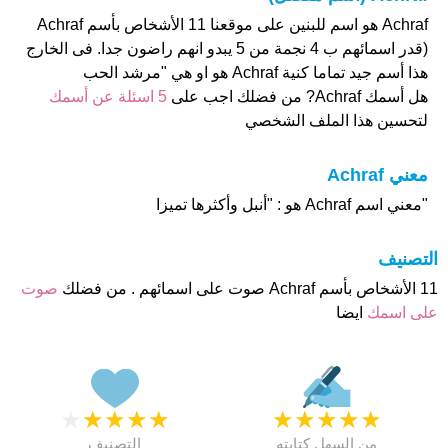
Achraf هو اسم للبنين على موقعنا 11 الأشخاص بأسم Achraf
(قدر اسمائهم ب 4 نجمة من 5 يبدو انهم راضون جدا. فى الخارج
هذا أسم جيد تماما كنية Achraf هو او هي "مرشد الحب
هل أسمك Achraf? من فضلك اجب على
5 اسئلة عن أسمك
لتحسين هذا الملف الشخصي
معني Achraf
"معني اسم Achraf هو : "أنبل وأكثرها تميزا
التصنيف
11 الأشخاص بأسم Achraf صوت على اسمائهم . من فضلك
صوت
على اسمك
ايضا
★
★
★
★
★
★
★
★
★
★
من السهل كتابته
التصنيف