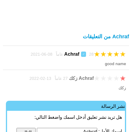
Achraf من التعليقات
★
★
★
★
★
Achraf
28 عاماً 08-06-2021
♂
good name
★
★
★
★
★
Achraf زكك
27 عاماً 13-02-2022
زكك
نشر الرسالة
هل تريد نشر تعليق أدخل اسمك واضغط التالي:
اسمك الأول: