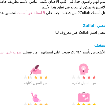
بدو انهم راضون جدا. فى اغلب الأحيان يكتب الناس الأسم بطريقة خاطئ
لانجليزية يمكن ان يعانو فى نطق هذا الأسم
 أسمك Zulfah? من فضلك اجب على
5 اسئلة عن أسمك
لتحسين هذ
عني Zulfah
ني اسم Zulfah غير معروف لنا
تصنيف
صوت على اس
★
★
★
★
★
★
★
★
★
★
★
من السهل تذكره
من السهل كتابته
★
★
★
★
★
★
★
★
★
★
★