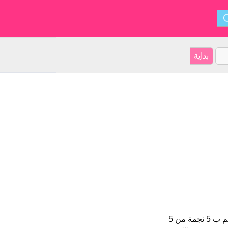
Zulfah هو اسم فتاة. على موقعنا 4 الأشخاص بأسم Zulfah (قدر اسمائهم ب 5 نجمة من 5