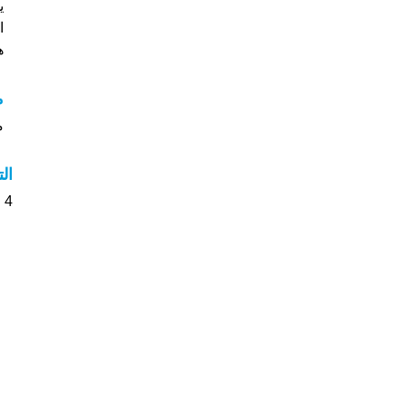
ي
ا
هل
م
مع
ال
4 الأشخاص بأسم Zulfah صوت على اسمائهم . من فضلك