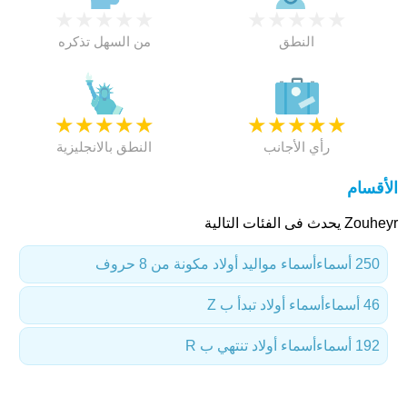
★
★
★
★
★
★
★
★
★
★
النطق
من السهل تذكره
★
★
★
★
★
★
★
★
★
★
رأي الأجانب
النطق بالانجليزية
الأقسام
Zouheyr يحدث فى الفئات التالية
250 أسماء
أسماء مواليد أولاد مكونة من 8 حروف
46 أسماء
أسماء أولاد تبدأ ب Z
192 أسماء
أسماء أولاد تنتهي ب R