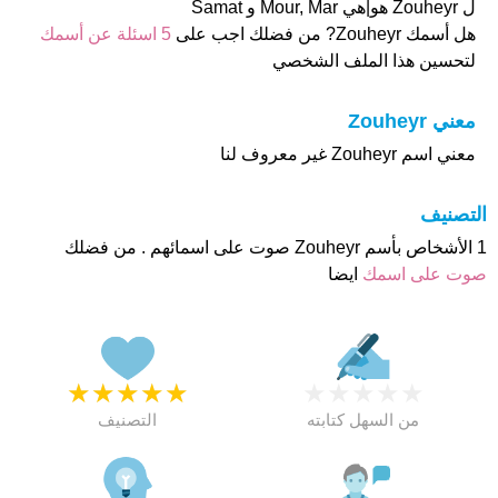
ل Zouheyr هو|هي Mour, Mar و Samat
هل أسمك Zouheyr? من فضلك اجب على
5 اسئلة عن أسمك
لتحسين هذا الملف الشخصي
معني Zouheyr
معني اسم Zouheyr غير معروف لنا
التصنيف
1 الأشخاص بأسم Zouheyr صوت على اسمائهم . من فضلك
صوت على اسمك
ايضا
★
★
★
★
★
★
★
★
★
★
من السهل كتابته
التصنيف