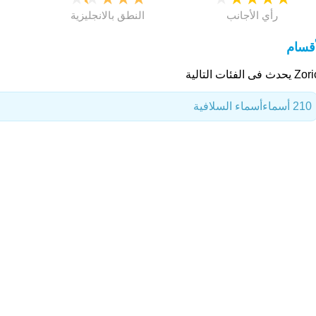
رأي الأجانب
النطق بالانجليزية
أقسام
دث فى الفئات التالية
210 أسماء
أسماء السلافية