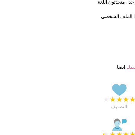
جمة من 5 يبدو انهم راضون جدا. متحدثون اللغة
ا الملف الشخصي
سمك
ايضا
★
★
★
★
التصنيف
★
★
★
★