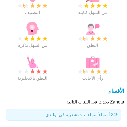
★
★
★
★
★
★
★
★
★
★
من السهل كتابته
التصنيف
★
★
★
★
★
★
★
★
★
★
النطق
من السهل تذكره
★
★
★
★
★
★
★
★
★
★
رأي الأجانب
النطق بالانجليزية
الأقسام
Zaneta يحدث فى الفئات التالية
249 أسماء
أسماء بنات شعبية في بولندي