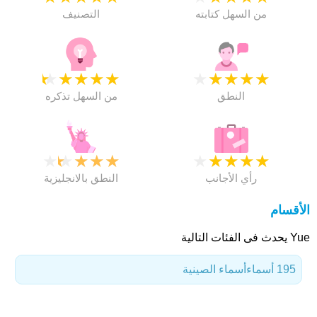
من السهل كتابته
التصنيف
★
★
★
★
★
★
★
★
★
★
النطق
من السهل تذكره
★
★
★
★
★
★
★
★
★
★
رأي الأجانب
النطق بالانجليزية
الأقسام
Yue يحدث فى الفئات التالية
195 أسماء
أسماء الصينية