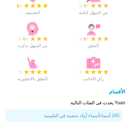
★
★
★
★
★
★
★
★
★
★
من السهل كتابته
التصنيف
★
★
★
★
★
★
★
★
★
★
النطق
من السهل تذكره
★
★
★
★
★
★
★
★
★
★
رأي الأجانب
النطق بالانجليزية
الأقسام
Yuan يحدث فى الفئات التالية
245 أسماء
أسماء أولاد شعبية في الفلبينية