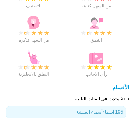
من السهل كتابته
التصنيف
★
★
★
★
★
★
★
★
★
★
النطق
من السهل تذكره
★
★
★
★
★
★
★
★
★
★
رأي الأجانب
النطق بالانجليزية
الأقسام
Xun يحدث فى الفئات التالية
195 أسماء
أسماء الصينية