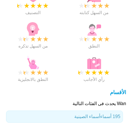
★
★
★
★
★
★
★
★
★
★
من السهل كتابته
التصنيف
★
★
★
★
★
★
★
★
★
★
النطق
من السهل تذكره
★
★
★
★
★
★
★
★
★
★
رأي الأجانب
النطق بالانجليزية
الأقسام
Wan يحدث فى الفئات التالية
195 أسماء
أسماء الصينية