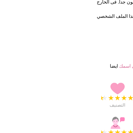
 ب 4.5 نجمة من 5 يبدو انهم راضون جدا. فى الخارج
ذا الملف الشخصي
 اسمك
ايضا
★
★
★
★
التصنيف
★
★
★
★