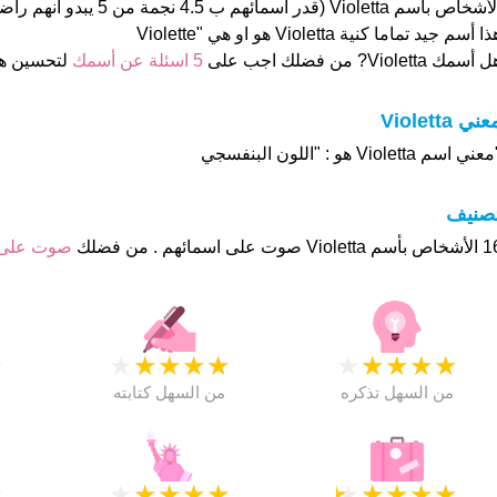
الأشخاص بأسم Violetta (قدر اسمائهم
ا أسم جيد تماما كنية Violetta هو او هي "Violette
 أسمك Violetta? من فضلك اجب على
5 اسئلة عن أسمك
لتحسين ه
ني Violetta
عني اسم Violetta هو : "اللون البنفسجي
تصنيف
صوت على اسمائهم . من فضلك
صوت على
★
★
★
★
★
★
★
★
★
★
★
من السهل تذكره
من السهل كتابته
★
★
★
★
★
★
★
★
★
★
★