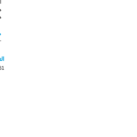
هذ
هل
مع
"م
ال
161 الأشخاص بأسم Violetta 