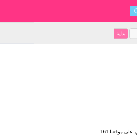
Violetta هو اسم فتاة. الأسم شكل من أشكال Viola و ينشأ من الإيطالي. على موقعنا 161