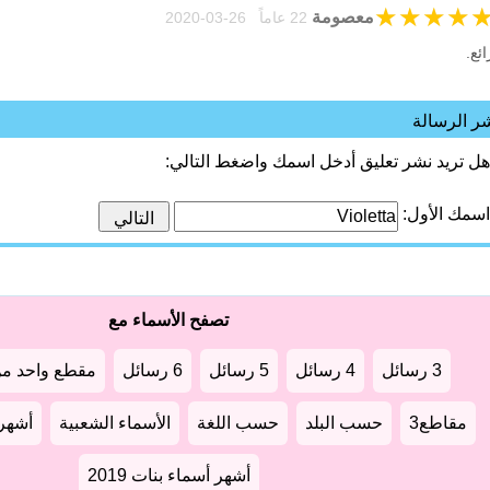
★
★
★
★
معصومة
22 عاماً 26-03-2020
ائع.
ر الرسالة
هل تريد نشر تعليق أدخل اسمك واضغط التالي:
اسمك الأول:
تصفح الأسماء مع
3 رسائل
4 رسائل
5 رسائل
6 رسائل
مقطع واحد من
مقاطع3
حسب البلد
حسب اللغة
الأسماء الشعبية
أشهر أ
أشهر أسماء بنات 2019