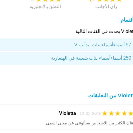
رأي الأجانب
النطق بالانجليزية
أقسام
 يحدث فى الفئات التالية
57 أسماء
أسماء بنات تبدأ ب V
250 أسماء
أسماء بنات شعبية في الهنغارية
Vio من التعليقات
★
★
★
★
Violetta
12-03-2016
ناك الكثير من الاشخاص يسألونني عن معنى اسمي