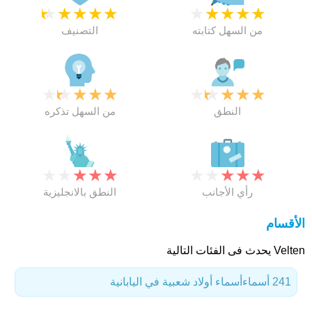
★
★
★
★
★
★
★
★
★
★
من السهل كتابته
التصنيف
★
★
★
★
★
★
★
★
★
★
النطق
من السهل تذكره
★
★
★
★
★
★
★
★
★
★
رأي الأجانب
النطق بالانجليزية
الأقسام
Velten يحدث فى الفئات التالية
241 أسماء
أسماء أولاد شعبية في اليابانية