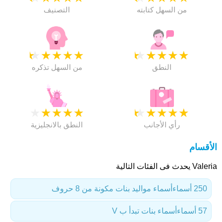
من السهل كتابته
التصنيف
★
★
★
★
★
★
★
★
★
★
النطق
من السهل تذكره
★
★
★
★
★
★
★
★
★
★
رأي الأجانب
النطق بالانجليزية
الأقسام
Valeria يحدث فى الفئات التالية
250 أسماء
أسماء مواليد بنات مكونة من 8 حروف
57 أسماء
أسماء بنات تبدأ ب V