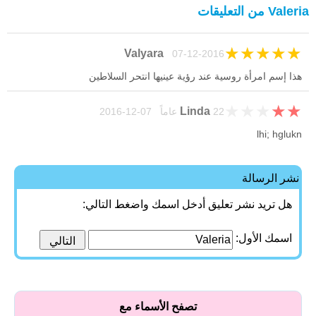
Valeria من التعليقات
★
★
★
★
★
Valyara
07-12-2016
هذا إسم امرأة روسية عند رؤية عينيها انتحر السلاطين
★
★
★
★
★
Linda
22 عاماً 07-12-2016
lhi; hglukn
نشر الرسالة
هل تريد نشر تعليق أدخل اسمك واضغط التالي:
اسمك الأول:
تصفح الأسماء مع