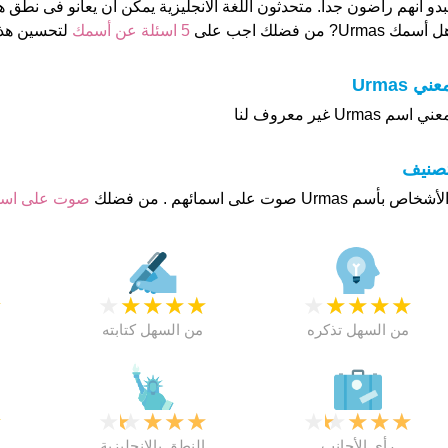
بدو انهم راضون جدا. متحدثون اللغة الانجليزية يمكن ان يعانو فى نطق ه
 أسمك Urmas? من فضلك اجب على
5 اسئلة عن أسمك
لتحسين هذ
عني Urmas
ني اسم Urmas غير معروف لنا
تصنيف
صوت على اس
★
★
★
★
★
★
★
★
★
★
★
من السهل تذكره
من السهل كتابته
★
★
★
★
★
★
★
★
★
★
★
رأي الأجانب
النطق بالانجليزية