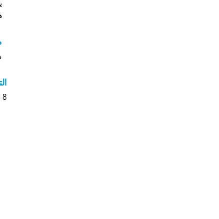
ي
هل
م
مع
ال
8 الأشخاص بأسم Urmas صوت على اسمائهم . من فضلك