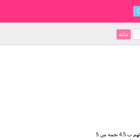
Urmas هو اسم للبنين على موقعنا 8 الأشخاص بأسم Urmas (قدر اسمائهم ب 4.5 نجمة من 5