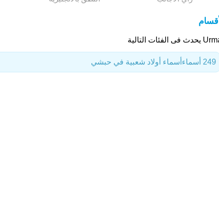
أقسام
ث فى الفئات التالية
249 أسماء
أسماء أولاد شعبية في حبشي