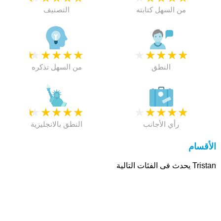
من السهل كتابته
التصنيف
★
★
★
★
★
★
★
★
★
★
النطق
من السهل تذكره
★
★
★
★
★
★
★
★
★
★
رأي الأجانب
النطق بالانجليزية
الأقسام
Tristan يحدث فى الفئات التالية