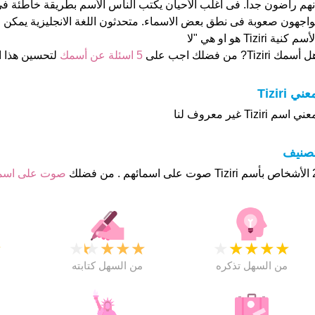
نهم راضون جدا. فى اغلب الأحيان يكتب الناس الأسم بطريقة خاطئة ف
واجهون صعوبة فى نطق بعض الاسماء. متحدثون اللغة الانجليزية يمكن ا
أسم كنية Tiziri هو او هي "لا
 أسمك Tiziri? من فضلك اجب على
5 اسئلة عن أسمك
لتحسين هذا 
عني Tiziri
ني اسم Tiziri غير معروف لنا
تصنيف
هم . من فضلك
صوت على اس
★
★
★
★
★
★
★
★
★
★
★
من السهل تذكره
من السهل كتابته