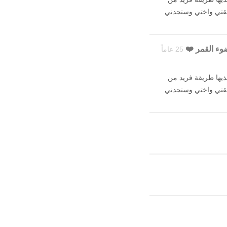
صديقتي واختي وستجدني
25 عاماً
مة مختلفة عن الجميع لذيها طريقة فريد من
صديقتي واختي وستجدني