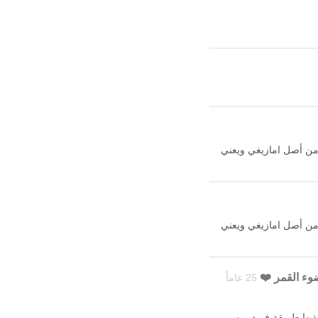
و من أصل امازيغي ويعني
و من أصل امازيغي ويعني
25 عاماً
مة مختلفة عن الجميع لذيها طريقة فريد من