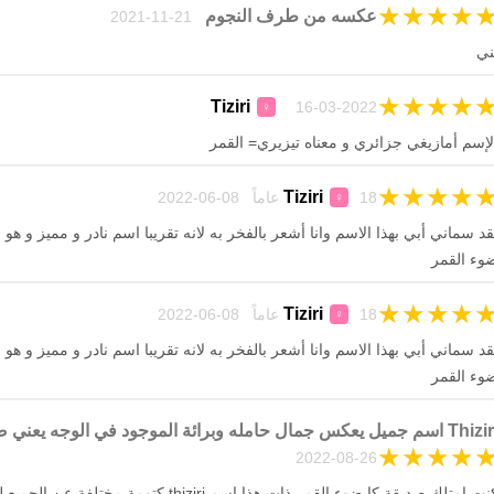
★
★
★
★
عكسه من طرف النجوم
21-11-2021
ني
★
★
★
★
Tiziri
16-03-2022
♀
لإسم أمازيغي جزائري و معناه تيزيري= القمر
★
★
★
★
Tiziri
18 عاماً 08-06-2022
♀
قد سماني أبي بهذا الاسم وانا أشعر بالفخر به لانه تقريبا اسم نادر و مميز و ه
وء القمر
★
★
★
★
Tiziri
18 عاماً 08-06-2022
♀
قد سماني أبي بهذا الاسم وانا أشعر بالفخر به لانه تقريبا اسم نادر و مميز و ه
وء القمر
T اسم جميل يعكس جمال حامله وبرائة الموجود في الوجه يعني ضوء القمر ❤️
★
★
★
★
26-08-2022
كنت امتلك صديقة كا ضوء القمر ذات هذا اسم thiziri كتو