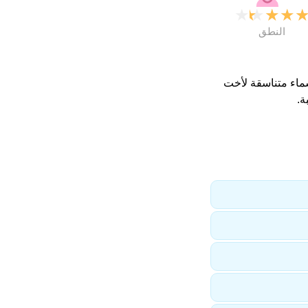
★
★
★
★
النطق
سماء متناسقة لأخت
ة.