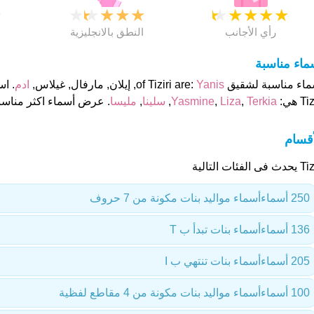
★
★
★
★
★
★
★
★
★
★
★
رأي الأجانب
النطق بالانجليزية
ماء مناسبة
ء مناسبة لشقيق of Tiziri are:
Yanis
, إيلان, مارفال, غيلاس,
ادم
. ا
Ti هي:
Terkia
,
Liza
,
Yasmine
,
سلينا
,
مليسا
. عرض أسماء اكثر مناسب
أقسام
فى الفئات التالية
250 أسماء
أسماء مواليد بنات مكونة من 7 حروف
136 أسماء
أسماء بنات تبدأ ب T
205 أسماء
أسماء بنات تنتهي ب I
100 أسماء
أسماء مواليد بنات مكونة من 4 مقاطع لفظية