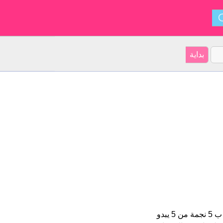
Tiziri هو اسم فتاة. على موقعنا 21 الأشخاص بأسم Tiziri (قدر اسمائهم ب 5 نجمة من 5 يبدو