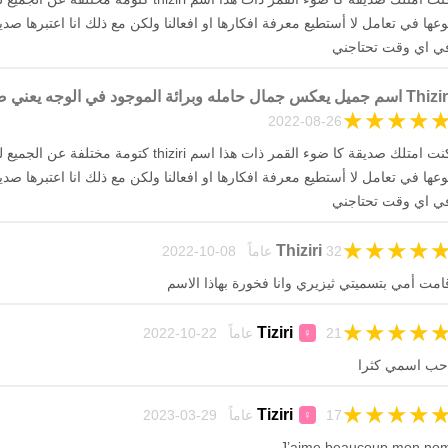
وعها في تعامل لا أستطيع معرفة افكارها او افعالنا ولكن مع ذلك انا اعتبرها 
ي اي وقت تحتاجني
T اسم جميل يعكس جمال حامله وبرائة الموجود في الوجه يعني ضوء القمر ❤️
★
★
★
★
26-08-2022
كنت امتلك صديقة كا ضوء القمر ذات هذا اسم thiziri كتو
وعها في تعامل لا أستطيع معرفة افكارها او افعالنا ولكن مع ذلك انا اعتبرها 
ي اي وقت تحتاجني
★
★
★
★
Thiziri
32 عاماً 08-10-2022
امت أمي بتسميتي ثيزيري وانا فخورة بهاذا الاسم
★
★
★
★
Tiziri
21 عاماً 22-10-2022
♀
حب اسمي كثرا
★
★
★
★
Tiziri
17 عاماً 29-03-2023
♀
J’aime beaucoup mon no