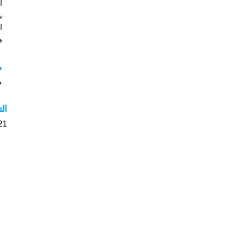
ا
ي
ال
هل
م
مع
ال
21 الأشخاص بأسم Tiziri صوت على اسمائ