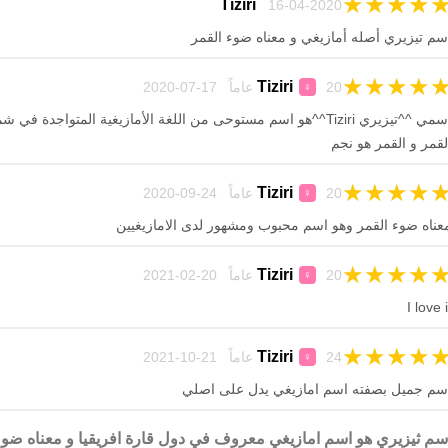
★
★
★
★
Tiziri
16-04-2020
سم تيزيري أصله أمازيغي و معناه ضوء القمر
★
★
★
★
Tiziri
20 عاماً 17-07-2020
♀
اسمي ^^تيزيري Tiziri^^هو اسم مستوحى من اللغة الأمازيغية المتواجدة 
لقمر و القمر هو نجم
★
★
★
★
Tiziri
20 عاماً 24-09-2020
♀
عناه ضوء القمر وهو اسم محبوب ومشهور لدى الامازيغيين
★
★
★
★
Tiziri
20 عاماً 20-02-2021
♀
I love i
★
★
★
★
Tiziri
24 عاماً 21-10-2021
♀
سم جميل بصفته اسم امازيغي يدل على اصلي
سم ثيزيري هو اسم امازيغي معروف في دول قارة افريقيا و معناه ضوء 