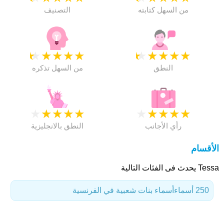
من السهل كتابته
التصنيف
★
★
★
★
★
★
★
★
★
★
النطق
من السهل تذكره
★
★
★
★
★
★
★
★
★
★
رأي الأجانب
النطق بالانجليزية
الأقسام
Tessa يحدث فى الفئات التالية
250 أسماء
أسماء بنات شعبية في الفرنسية