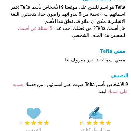
Tefta هو اسم للبنين على موقعنا 9 الأشخاص بأسم Tefta (قدر
اسمائهم ب 4 نجمة من 5 يبدو انهم راضون جدا. متحدثون اللغة
الانجليزية يمكن ان يعانو فى نطق هذا الأسم
هل أسمك Tefta? من فضلك اجب على
5 اسئلة عن أسمك
لتحسين هذا الملف الشخصي
معني Tefta
معني اسم Tefta غير معروف لنا
التصنيف
9 الأشخاص بأسم Tefta صوت على اسمائهم . من فضلك
صوت
على اسمك
ايضا
★
★
★
★
★
★
★
★
★
★
من السهل كتابته
التصنيف