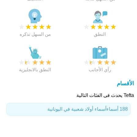
★
★
★
★
★
★
★
★
★
★
النطق
من السهل تذكره
★
★
★
★
★
★
★
★
★
★
رأي الأجانب
النطق بالانجليزية
الأقسام
Tefta يحدث فى الفئات التالية
188 أسماء
أسماء أولاد شعبية في اليونانية