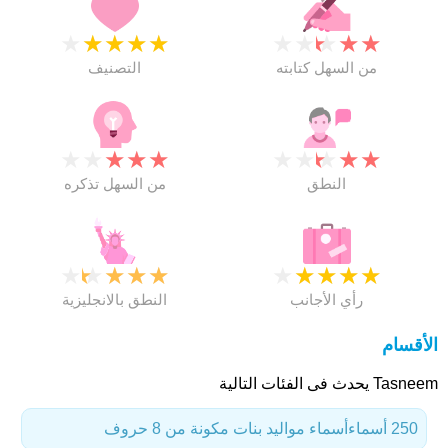
★
★
★
★
★
★
★
★
★
★
من السهل كتابته
التصنيف
★
★
★
★
★
★
★
★
★
★
النطق
من السهل تذكره
★
★
★
★
★
★
★
★
★
★
رأي الأجانب
النطق بالانجليزية
الأقسام
Tasneem يحدث فى الفئات التالية
250 أسماء
أسماء مواليد بنات مكونة من 8 حروف