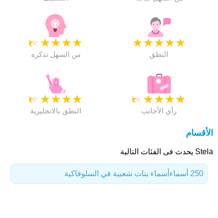
★
★
★
★
★
★
★
★
★
★
النطق
من السهل تذكره
★
★
★
★
★
★
★
★
★
★
رأي الأجانب
النطق بالانجليزية
الأقسام
Stela يحدث فى الفئات التالية
250 أسماء
أسماء بنات شعبية في السلوفاكية