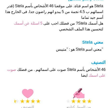
Stela هو اسم فتاة. على موقعنا 46 الأشخاص بأسم Stela (قدر
اسمائهم ب 4.5 نجمة من 5 يبدو انهم راضون جدا. فى الخارج هذا
أسم جيد تماما
هل أسمك Stela? من فضلك اجب على
5 اسئلة عن أسمك
لتحسين هذا الملف الشخصي
معني Stela
"معني اسم Stela هو : "متيبس
التصنيف
46 الأشخاص بأسم Stela صوت على اسمائهم . من فضلك
صوت
على اسمك
ايضا
★
★
★
★
★
★
★
★
★
★
من السهل كتابته
التصنيف