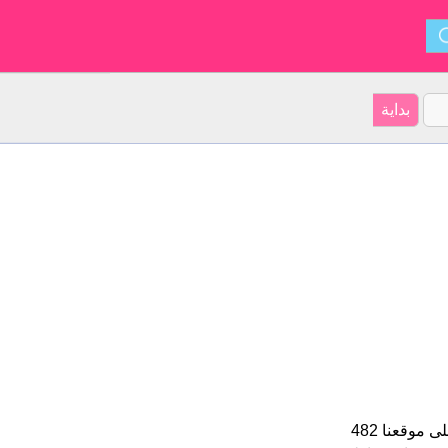
Sophie هو اسم فتاة. الأسم شكل من أشكال Sofia و ينشأ من يونان. على موقعنا 482