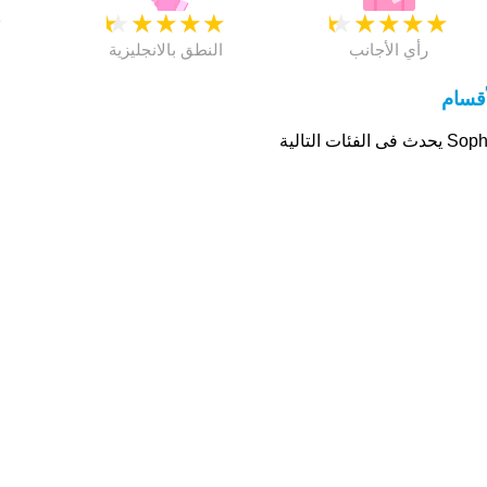
★
★
★
★
★
★
★
★
★
★
★
رأي الأجانب
النطق بالانجليزية
أقسام
حدث فى الفئات التالية