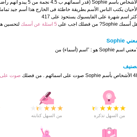
الأشخاص بأسم Sophie (قدر اسمائهم ب 
كثر اسم شهرة على الفايسبوك يستحوذ على 417
 أسمك Sophie? من فضلك اجب على
5 اسئلة عن أسمك
لتحسين ه
عني Sophie
عني اسم Sophie هو : "اسم (أسماء) من
تصنيف
وت على اسمائهم . من فضلك
صوت على
★
★
★
★
★
★
★
★
★
★
★
من السهل تذكره
من السهل كتابته