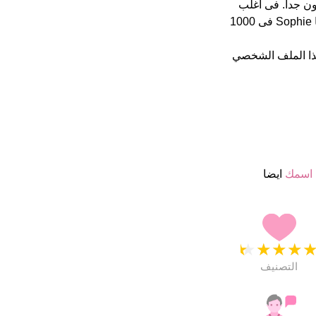
4.5 نجمة من 5 يبدو انهم راضون جدا. فى اغلب
الأحيان يكتب الناس الأسم بطريقة خاطئة فى الخارج هذا أسم جيد تماما Sophie فى 1000
ذا الملف الشخصي
 اسمك
ايضا
★
★
★
★
التصنيف