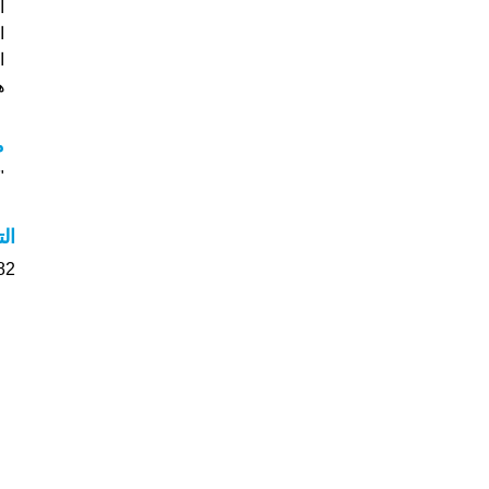
ا
هل
م
"م
ال
482 الأشخاص بأسم Sophie ص