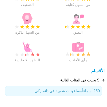
من السهل كتابته
التصنيف
★
★
★
★
★
★
★
★
★
★
النطق
من السهل تذكره
★
★
★
★
★
★
★
★
★
★
رأي الأجانب
النطق بالانجليزية
الأقسام
Silje يحدث فى الفئات التالية
250 أسماء
أسماء بنات شعبية في دانماركي