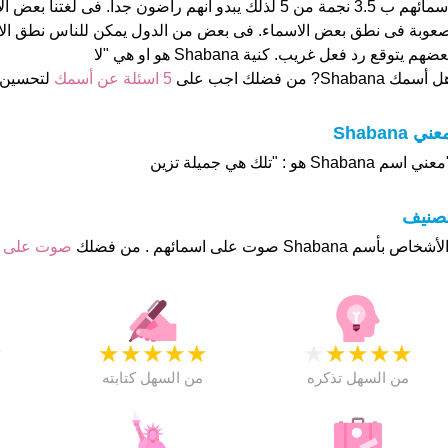
اسمائهم ب 3.5 نجمة من 5 لذلك يبدو أنهم راضون جدا. فى لغتن
عوبة فى نطق بعض الاسماء. فى بعض من الدول يمكن للناس نطق الاس
عضهم يتوقع رد فعل غريب. كنية Shabana هو او هي "لا
 أسمك Shabana? من فضلك اجب على
5 اسئلة عن أسمك
لتحسين 
عني Shabana
عني اسم Shabana هو : "تلك هي جميلة تزين
تصنيف
صوت على 
★
★
★
★
★
★
★
★
★
★
★
من السهل تذكره
من السهل كتابته