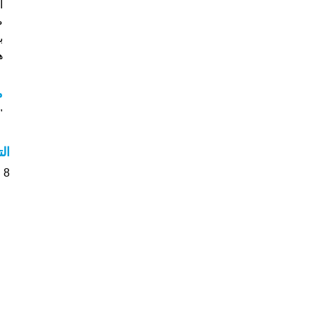
ص
ب
هل
م
"م
ال
8 الأشخاص بأسم Shabana صوت على اسمائهم . من فضلك