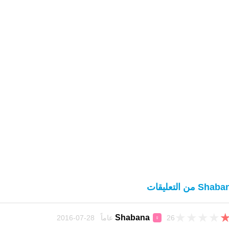
Sha من التعليقات
★
★
★
★
Shabana
26 عاماً 28-07-2016
♀