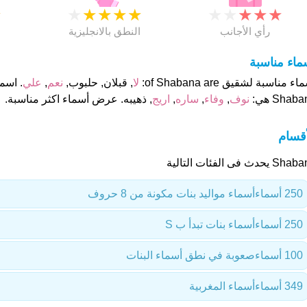
★
★
★
★
★
★
★
★
★
★
★
رأي الأجانب
النطق بالانجليزية
ماء مناسبة
ء مناسبة لشقيق of Shabana are:
لا
, قبلان, حلبوب,
نعم
,
علي
. اسم
Shab هي:
نوف
,
وفاء
,
ساره
,
اريج
, ذهيبه. عرض أسماء اكثر مناسبة.
أقسام
 يحدث فى الفئات التالية
250 أسماء
أسماء مواليد بنات مكونة من 8 حروف
250 أسماء
أسماء بنات تبدأ ب S
100 أسماء
صعوبة في نطق أسماء البنات
349 أسماء
أسماء المغربية