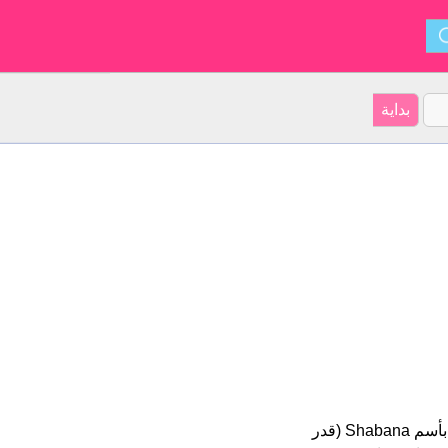
Shabana هو اسم فتاة. أصل الأسم هو مغربي على موقعنا 8 الأشخاص بأسم Shabana (قدر