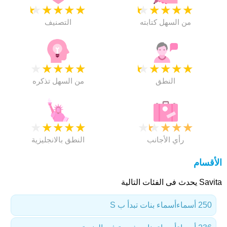
★
★
★
★
★
★
★
★
★
★
من السهل كتابته
التصنيف
★
★
★
★
★
★
★
★
★
★
النطق
من السهل تذكره
★
★
★
★
★
★
★
★
★
★
رأي الأجانب
النطق بالانجليزية
الأقسام
Savita يحدث فى الفئات التالية
250 أسماء
أسماء بنات تبدأ ب S