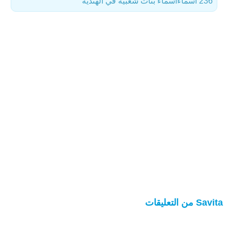
236 أسماء
أسماء بنات شعبية في الهندية
Savita من التعليقات