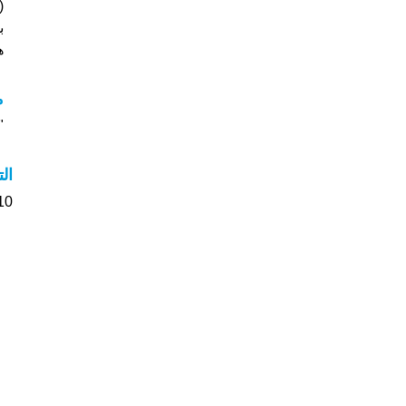
ب
هل
م
"م
ال
10 الأشخاص بأسم Sareh صوت على اسمائه