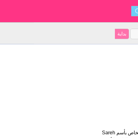
Sareh هو اسم فتاة. أصل الأسم هو اللغة الفارسية على موقعنا 10 الأشخاص بأسم Sareh