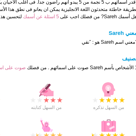
(قدر اسمائهم ب 5 نجمة من 5 يبدو انهم راضون جدا. فى اغلب 
طريقة خاطئة متحدثون اللغة الانجليزية يمكن ان يعانو فى نطق هذا الأ
 أسمك Sareh? من فضلك اجب على
5 اسئلة عن أسمك
لتحسين هذ
عني Sareh
عني اسم Sareh هو : "نقي
تصنيف
م . من فضلك
صوت على ا
★
★
★
★
★
★
★
★
★
★
★
من السهل تذكره
من السهل كتابته
★
★
★
★
★
★
★
★
★
★
★