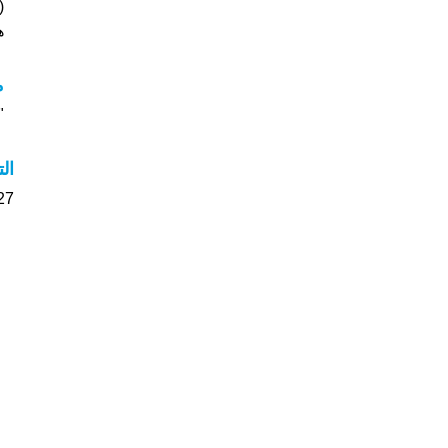
(قد
هل
مع
"م
ال
27 الأشخاص بأسم Sarafina صوت على اسمائ