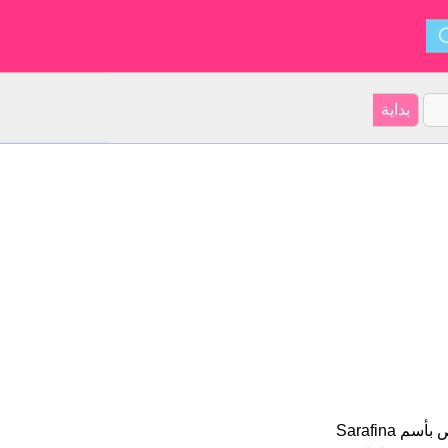
Sarafina هو اسم فتاة. أصل الأسم هو الإيطالي على موقعنا 27 الأشخاص بأسم Sarafina