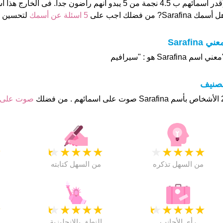
ر اسمائهم ب 4.5 نجمة من 5 يبدو انهم راضون جدا. فى الخارج هذا أسم جيد تماما
 أسمك Sarafina? من فضلك اجب على
5 اسئلة عن أسمك
لتحسين 
ني Sarafina
عني اسم Sarafina هو : "سيرافيم
تصنيف
هم . من فضلك
صوت على
★
★
★
★
★
★
★
★
★
★
★
من السهل تذكره
من السهل كتابته
★
★
★
★
★
★
★
★
★
★
★
رأي الأجانب
النطق بالانجليزية