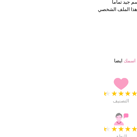
هذا الملف الشخصي
 اسمك
ايضا
★
★
★
★
التصنيف
★
★
★
★
النطق